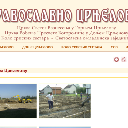
ЊЕЛОВО
ДОЊЕ ЦРЊЕЛОВО
КОЛО СРПСКИХ СЕСТАРА
СОЗ
њем Црњелову