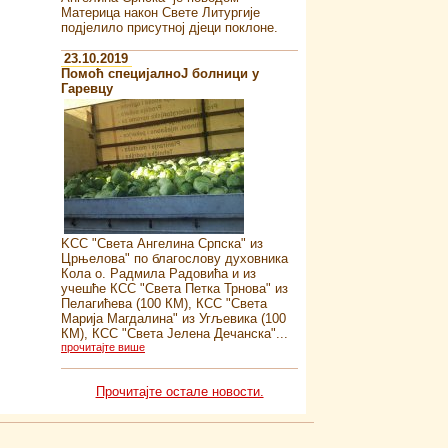
Материца након Свете Литургије
подјелило присутној дјеци поклоне.
23.10.2019
Помоћ специјалноJ болници у
Гаревцу
KСС "Света Ангелина Српска" из
Црњелова" по благослову духовника
Кола о. Радмила Радовића и из
учешће КСС "Света Петка Трнова" из
Пелагићева (100 КМ), КСС "Света
Марија Магдалина" из Угљевика (100
КМ), КСС "Света Јелена Дечанска"...
прочитајте више
Прочитајте остале новости.