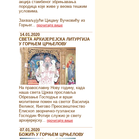
акција стамбеног збрињавања
породица које живе у веома тешким
условима.
Захваљујући Цицану Вучковићу из
Горњег...
прочитајте више
14.01.2020
СВЕТА АРХИЈЕРЕЈСКА ЛИТУРГИЈА
У ГОРЊЕМ ЦРЊЕЛОВУ
На православну Нову годину, када
наша света Црква прославља
Обрезање Господње и врши
молитвени помен на светог Василија
Великог, Његово Преосвештенство
Епископ зворничко-тузлански
Господин Фотије служио је свету
архијерејску...
прочитајте више
07.01.2020
БОЖИЋ У ГОРЊЕМ ЦРЊЕЛОВУ