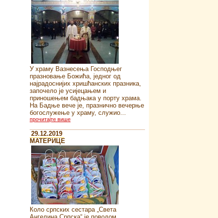
У храму Вазнесења Господњег
празновање Божића, једног од
најрадоснијих хришћанских празника,
започело је усијецањем и
приношењем бадњака у порту храма.
На Бадње вече је, празнично вечерње
богослужење у храму, служио...
прочитајте више
29.12.2019
MATEРИЦЕ
Коло српских сестара „Света
Ангелина Српска“ je поводом