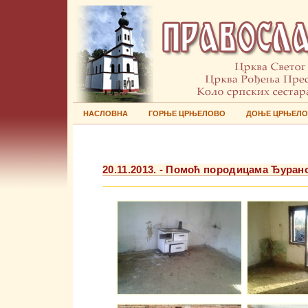
НАСЛОВНА
ГОРЊЕ ЦРЊЕЛОВО
ДОЊЕ ЦРЊЕЛ
20.11.2013. - Помоћ породицама Ђуран