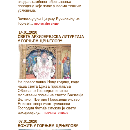
акција стамбеног збрињавања
породица које живе у веома тешким
условима.
Захваљујући Цицану Вучковићу из
Горњег...
прочитајте више
14.01.2020
СВЕТА АРХИЈЕРЕЈСКА ЛИТУРГИЈА
У ГОРЊЕМ ЦРЊЕЛОВУ
На православну Нову годину, када
наша света Црква прославља
Обрезање Господње и врши
молитвени помен на светог Василија
Великог, Његово Преосвештенство
Епископ зворничко-тузлански
Господин Фотије служио је свету
архијерејску...
прочитајте више
07.01.2020
БОЖИЋ У ГОРЊЕМ ЦРЊЕЛОВУ