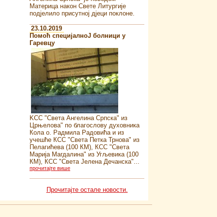
Материца након Свете Литургије
подјелило присутној дјеци поклоне.
23.10.2019
Помоћ специјалноJ болници у
Гаревцу
KСС "Света Ангелина Српска" из
Црњелова" по благослову духовника
Кола о. Радмила Радовића и из
учешће КСС "Света Петка Трнова" из
Пелагићева (100 КМ), КСС "Света
Марија Магдалина" из Угљевика (100
КМ), КСС "Света Јелена Дечанска"...
прочитајте више
Прочитајте остале новости.