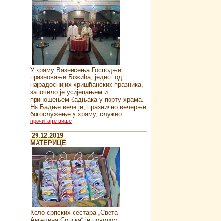
У храму Вазнесења Господњег
празновање Божића, једног од
најрадоснијих хришћанских празника,
започело је усијецањем и
приношењем бадњака у порту храма.
На Бадње вече је, празнично вечерње
богослужење у храму, служио...
прочитајте више
29.12.2019
MATEРИЦЕ
Коло српских сестара „Света
Ангелина Српска“ je поводом