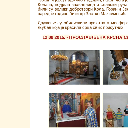
Ђокић и јереј Радмило Радовић, након чега 
Колача, подјела захвалница и славски руч
били су велики добротвори Кола, Горан и Је
наредне године бити др Златко Максимовић.
Дружење су обиљежили пријатна атмосфера, 
љубав која је красила срца свих присутних.​
12.08.2015. - ПРОСЛАВЉЕНА КРСНА 