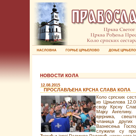
НАСЛОВНА
ГОРЊЕ ЦРЊЕЛОВО
ДОЊЕ ЦРЊЕЛ
НОВОСТИ КОЛА
12.08.2015
ПРОСЛАВЉЕНА КРСНА СЛАВА КОЛА
Коло српских сес
из Црњелова 12.0
своју Крсну Сла
Мајку Ангелину.
вјерника, свешт
чланица других
Вазнесења Госп
служили су прот