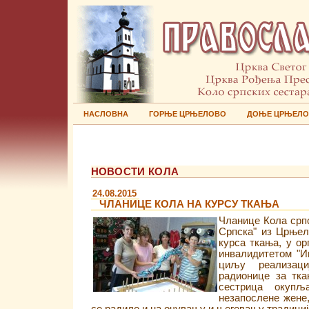
НАСЛОВНА
ГОРЊЕ ЦРЊЕЛОВО
ДОЊЕ ЦРЊЕЛ
НОВОСТИ КОЛА
24.08.2015
ЧЛАНИЦЕ КОЛА НА КУРСУ ТКАЊА
Чланице Кола срп
Српска" из Црњел
курса ткања, у о
инвалидитетом "И
циљу реализаци
радионице за тка
сестрица окупљ
незапослене жене,