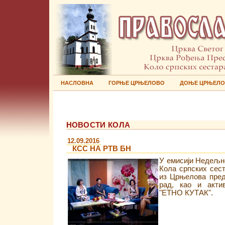
НАСЛОВНА
ГОРЊЕ ЦРЊЕЛОВО
ДОЊЕ ЦРЊЕЛ
НОВОСТИ КОЛА
12.09.2016
КСС НА РТВ БН
У емисији Недељн
Кола српских сес
из Црњелова пред
рад, као и акти
"ЕТНО КУТАК".