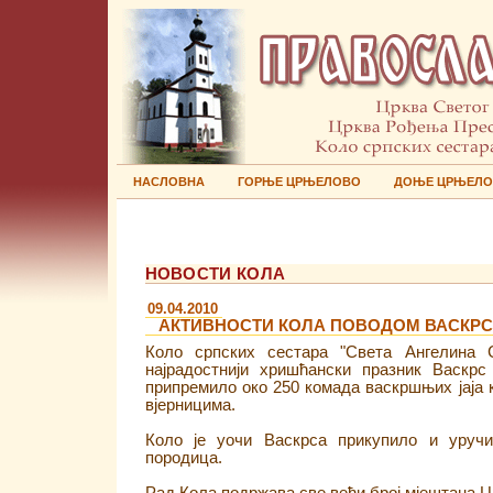
НАСЛОВНА
ГОРЊЕ ЦРЊЕЛОВО
ДОЊЕ ЦРЊЕЛ
НОВОСТИ КОЛА
09.04.2010
АКТИВНОСТИ КОЛА ПОВОДОМ ВАСКР
Коло српских сестара "Света Ангелина 
најрадостнији хришћански празник Васкр
припремило око 250 комада васкршњих јаја к
вјерницима.
Коло је уочи Васкрса прикупило и уручи
породица.