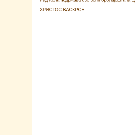
Рад Кола подржава све већи број мјештана 
ХРИСТОС ВАСКРСЕ!