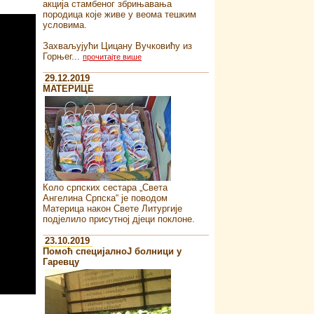
акција стамбеног збрињавања
породица које живе у веома тешким
условима.
Захваљујући Цицану Вучковићу из
Горњег...
прочитајте више
29.12.2019
MATEРИЦЕ
Коло српских сестара „Света
Ангелина Српска“ je поводом
Материца након Свете Литургије
подјелило присутној дјеци поклоне.
23.10.2019
Помоћ специјалноJ болници у
Гаревцу