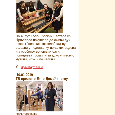
По 4. пут Коло Српских Сестара из
Црњелова покушало да оживи дух
старих “сеоских коктела” кад су
сељани у недостатку пољских радова
и у изобиљу вечерњих сати,
поподнева трошили заједно у пјесми,
музици, игри и пошалици.
У...
прочитајте више
10.01.2019
ТВ прилог о Етно Домаћинству
прочитајте више