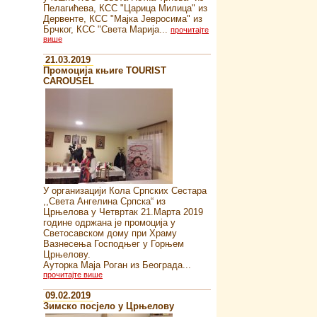
Пелагићева, КСС "Царица Милица" из
Дервенте, КСС "Мајка Јевросима" из
Брчког, КСС "Света Марија...
прочитајте
више
21.03.2019
Промоција књиге TOURIST
CAROUSEL
У организацији Кола Српских Сестара
,,Света Ангелина Српска“ из
Црњелова у Четвртак 21.Марта 2019
године одржана је промоција у
Светосавском дому при Храму
Вазнесења Господњег у Горњем
Црњелову.
Ауторка Маја Роган из Београда...
прочитајте више
09.02.2019
Зимско посјело у Црњелову