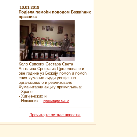
10.01.2019
Подјела помоћи поводом Божићних
празника
Коло Српских Сестара Света
Ангелина Српска из Црњелова је и
ове године уз Божију помоћ и помоћ
свих хуманих људи успијешно
организовало и реализовало
Хуманитарну акцију прикупљања:
- Хране
- Хигијенских и
- Новчаних...
прочитајте више
Прочитајте остале новости.