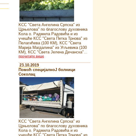
KСС "Света Ангелина Српска" из
Црњелова" по благослову духовника
Кола о. Радмила Радовића и из
учешће КСС "Света Петка Трнова" из
Пелагићева (100 КМ), КСС "Света
Марија Магдалина" из Угљевика (100
КМ), КСС "Света Јелена Дечанска"...
прочитајте више
23.10.2019
Помоћ специјалноJ болници
Соколац
KСС "Света Ангелина Српска" из
Црњелова" по благослову духовника
Кола о. Радмила Радовића и из
учешће КСС "Света Петка Трнова" из