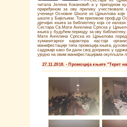
Сестара из Црње
читала Јелена Кокановић а у пригодном ку
приређеном за ову прилику учествовале 
ученице Основне Школе из Црњелова које 
школе у Бијељини. Том приликом проф.др Ост
дјечијих књига за библиотеку која се налаз
Сестара Св.Мати Ангелина Српска у Црњело
књига у будућем периоду за ову библиотеку
Мати Ангелина Српска из Црњелова поред 
хуманитарног карактера настоји орган
манифестације типа промоција књига, духовн
садржаје како би дали свој допринос у одрж
уједно на овим манифестацијама окупљали љ
27.11.2018. - Промоција књиге "Терет н