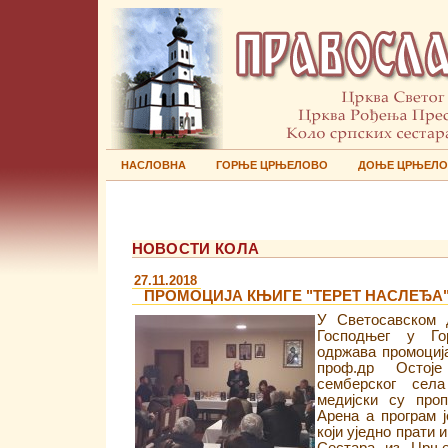
НАСЛОВНА
ГОРЊЕ ЦРЊЕЛОВО
ДОЊЕ ЦРЊЕЛ
НОВОСТИ КОЛА
27.11.2018
ПРОМОЦИЈА КЊИГЕ "ТЕРЕТ НАСЛЕЂА
У Светосавском 
Господњег у Г
одржава промоциј
проф.др Остој
семберског села
медијски су про
Арена а програм 
који уједно прати 