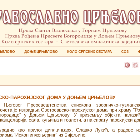
ЊЕЛОВО
ДОЊЕ ЦРЊЕЛОВО
КОЛО СРПСКИХ СЕСТАРА
СОЗ
КО-ПАРОХИЈСКОГ ДОМА У ДОЊЕМ ЦРЊЕЛОВУ
 Његовог Преосвештенства епископа зворничко-тузланск
почета је изградња Светосавско-парохијског дома при храму "Р
городице" у Доњем Црњелову. У приземљу објекта налази
канцеларија, сала, куњиња и тоалети, а на спрату парохијски до
 урадио као прилог дипл.инг.арх. Славко Лукић, а радове и
фирма "Искон инжењеринг" из Бијељине.