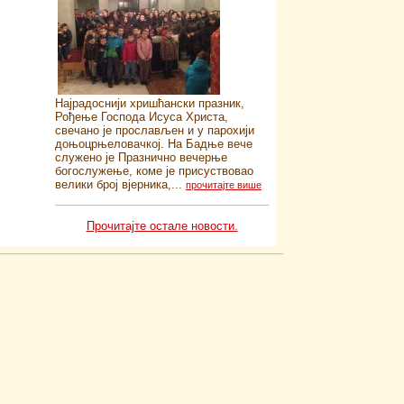
Најрадоснији хришћански празник,
Рођење Господа Исуса Христа,
свечано је прослављен и у парохији
доњоцрњеловачкој. На Бадње вече
служено је Празнично вечерње
богослужење, коме је присуствовао
велики број вјерника,...
прочитајте више
Прочитајте остале новости.