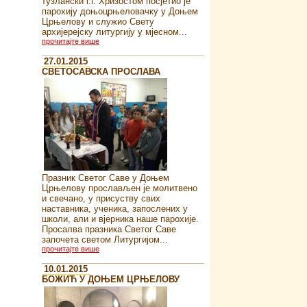
тузлански г.г. Хризостом посјетио је
парохију доњоцрњеловачку у Доњем
Црњелову и служио Свету
архијерејску литургију у мјесном...
прочитајте више
27.01.2015
СВЕТОСАВСКА ПРОСЛАВА
Празник Светог Саве у Доњем
Црњелову прослављен је молитвено
и свечано, у присуству свих
наставника, ученика, запослених у
школи, али и вјерника наше парохије.
Просалва празника Светог Саве
започета светом Литургијом...
прочитајте више
10.01.2015
БОЖИЋ У ДОЊЕМ ЦРЊЕЛОВУ