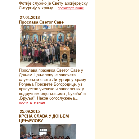
Фотије служио је Свету архијерејску
Литургију у храму...
прочитајте више
27.01.2018
Прослава Светог Саве
Прослава празника Светог Саве у
Доњем Црњелову је започета
служењем свете Литургије у храму
Рођења Пресвете Богородице, уз
присуство ученика и запослених у
подручним одјељењима „Ђукићи“ и
„Вруља“. Након богослужења...
прочитајте више
25.09.2015
КРСНА СЛАВА У ДОЊЕМ
ЦРЊЕЛОВУ