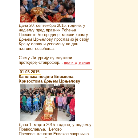
Дана 20. септембра 2015. године, у
недјељу пред празник Рођења
Пресвете Богородице, мјесни храм у
Доњем Црњелову прославио је своју
Крсну славу и успомену на дан
његовог освећења.
Свету Литургију су служили
протојереј-ставрофор...
прочитајте више
01.03.2015
Канонска посјета Епископа
Хризостома Доњем Црњелову
Дана 1. марта 2015. године, у недјељу
Православља, Његово
Преосвештенатво Епископ зворничко-