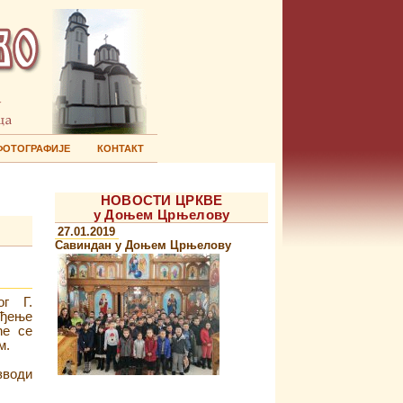
ФОТОГРАФИЈЕ
КОНТАКТ
НОВОСТИ ЦРКВЕ
у Доњем Црњелову
27.01.2019
Савиндан у Доњем Црњелову
ог Г.
ођење
ће се
м.
зводи