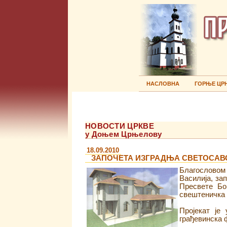
НАСЛОВНА
ГОРЊЕ ЦР
НОВОСТИ ЦРКВЕ
у Доњем Црњелову
18.09.2010
ЗАПОЧЕТА ИЗГРАДЊА СВЕТОСАВС
Благословом
Василија, за
Пресвете Бо
свештеничка 
Пројекат је
грађевинска 