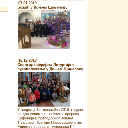
07.01.2019
Божић у Доњем Црњелову
16.12.2018
Света архијерејска Литургија и
рукоположења у Доњем Црњелову
У недјељу 16. децембра 2018. године,
на дан успомене на светог пророка
Софонија и преподобног Јована
Ћутљивог, Његово Преосвештенство
Епископ зворничко-тузлански Г.Г.