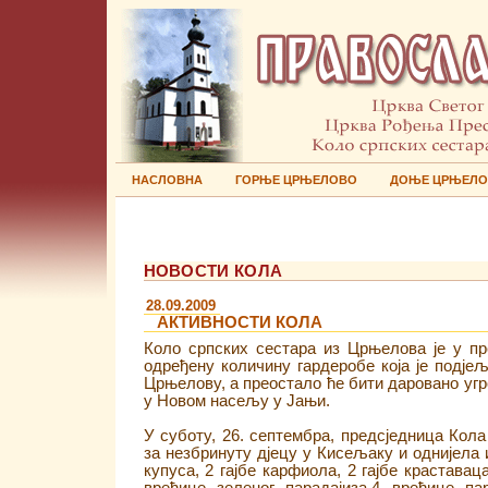
НАСЛОВНА
ГОРЊЕ ЦРЊЕЛОВО
ДОЊЕ ЦРЊЕЛ
НОВОСТИ КОЛА
28.09.2009
АКТИВНОСТИ КОЛА
Коло српских сестара из Црњелова је у п
одређену количину гардеробе која је подје
Црњелову, а преостало ће бити даровано уг
у Новом насељу у Јањи.
У суботу, 26. септембра, предсједница Кола
за незбринуту дјецу у Кисељаку и однијела 
купуса, 2 гајбе карфиола, 2 гајбе краставац