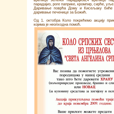
врећице зеленог парадајиза,4 врећице пар
парадајиз, роге паприке, кромпир, сирће, уље..
Даривање поврћа Дому и Кисељаку биће р
даривање печенице за Божић.
Од 1. октобра Коло покрећемо акцију пр
којима је неопходна помоћ.