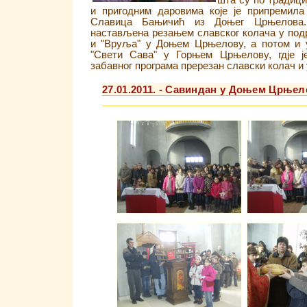
шта су по традици
и пригодним даровима које је припремил
Славица Бањичић из Доњег Црњелова. 
настављена резањем славског колача у по
и "Вруља" у Доњем Црњелову, а потом и у
"Свети Сава" у Горњем Црњелову, гдје је
забавног програма пререзан славски колач и
27.01.2011. - Савиндан у Доњем Црњел