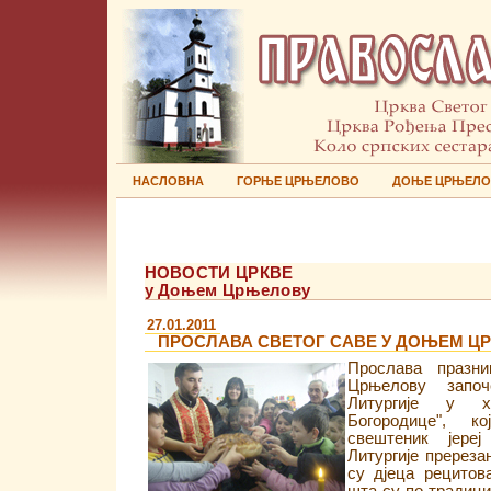
НАСЛОВНА
ГОРЊЕ ЦРЊЕЛОВО
ДОЊЕ ЦРЊЕЛ
НОВОСТИ ЦРКВЕ
у Доњем Црњелову
27.01.2011
ПРОСЛАВА СВЕТОГ САВЕ У ДОЊЕМ Ц
Прослава празн
Црњелову запо
Литургије у х
Богородице", 
свештеник јере
Литургије пререзан
су дјеца рецитов