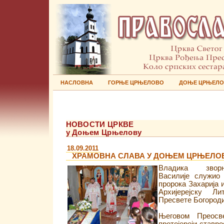
НАСЛОВНА
ГОРЊЕ ЦРЊЕЛОВО
ДОЊЕ ЦРЊЕЛ
НОВОСТИ ЦРКВЕ
у Доњем Црњелову
18.09.2011
ХРАМОВНА СЛАВА У ДОЊЕМ ЦРЊЕЛО
Владика зворн
Василије служио 
пророка Захарија 
Архијерејску Л
Пресвете Богород
Његовом Преосв