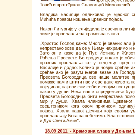
протојереји-став
Топић и протођакон Славољуб Милошевић.
Владика Василије одликовао је мјесног с
Мићића правом ношења црвеног појаса.
Након Литургије у слиједила је свечана лит
чиме је прослављена храмовна слава.
„Христос Господ каже: Много је званих али 
непрестано зове да се у Њему нахранимо и н
Зато он и каже да је Пут, Истина и Живо
Рођења Пресвете Богородице и како је обича
празник прославља се у недјељу пред пр
Василије и додао:“Колико је човјек срећан а
срећан ако је разум његов везан за Господ
Пресвета Богородица све наше молитве п
помаже нам и штити нас у све дане живота наш
појединац најгори сам себи и својим поступ
пакао у души. Нека наше опредјељење буде
Пресвета Богородица бити непрестана помоћ
мир у души. Хвала члановима Црквеног
свештеником кога овом приликом одлику
појаса. Хвала нашој дјечици која својим 
прослављају Бога на небесима. Благословио 
и Дух Свети.Амин“.
18.09.2011. - Храмовна слава у Доњем