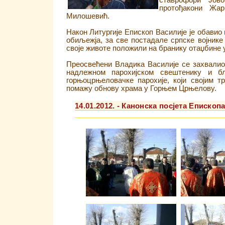
ставрофори Јов
протођакони Жа
Милошевић.
Након Литургије Епископ Василије је обавио
обиљежја, за све постадале српске војнике
своје животе положили на бранику отаџбине 
Преосвећени Владика Василије се захвалио
надлежном парохијском свештенику и бл
горњоцрњеловачке парохије, који својим 
помажу обнову храма у Горњем Црњелову.
14.01.2012. - Канонска посјета Епископ