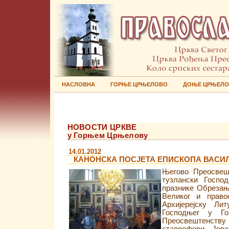
НАСЛОВНА
ГОРЊЕ ЦРЊЕЛОВО
ДОЊЕ ЦРЊЕЛ
НОВОСТИ ЦРКВЕ
у Горњем Црњелову
14.01.2012
КАНОНСКА ПОСЈЕТА ЕПИСКОПА ВАСИ
Његово Преосвешт
тузлански Госпо
празнике Обрезањ
Великог и право
Aрхијерејску Ли
Господњег у Г
Преосвештенству 