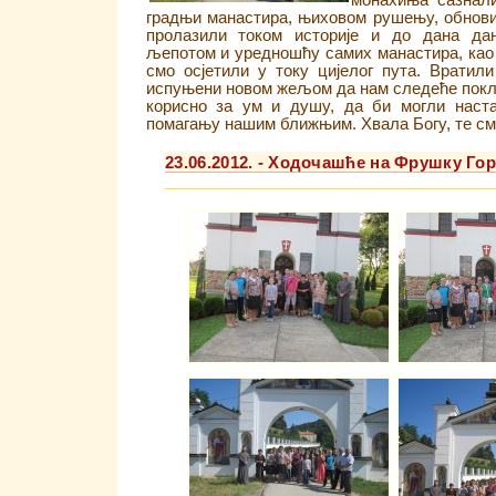
монахиња сазнали
градњи манастира, њиховом рушењу, обнови 
пролазили током историје и до дана да
љепотом и уредношћу самих манастира, као 
смо осјетили у току цијелог пута. Врати
испуњени новом жељом да нам следеће покл
корисно за ум и душу, да би могли наст
помагању нашим ближњим. Хвала Богу, те смо
23.06.2012. - Ходочашће на Фрушку Го