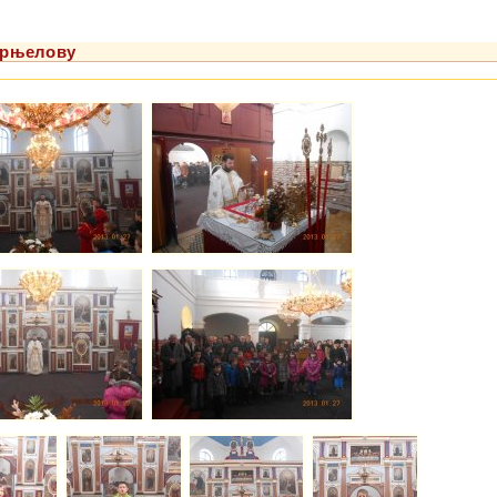
 Црњелову