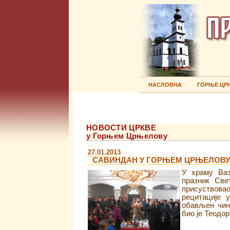
НАСЛОВНА
ГОРЊЕ ЦР
НОВОСТИ ЦРКВЕ
у Горњем Црњелову
27.01.2013
САВИНДАН У ГОРЊЕМ ЦРЊЕЛОВУ
У храму Ваз
празник Све
присуствовао
рецитације 
обављен чин
био је Теодо