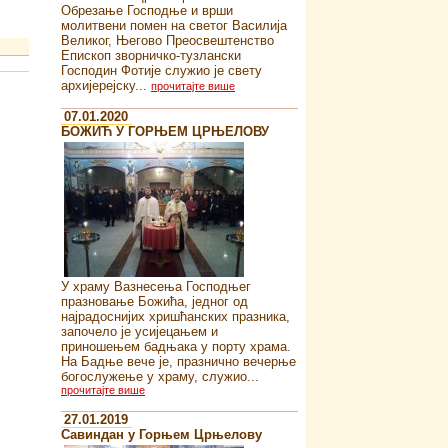
Обрезање Господње и врши
молитвени помен на светог Василија
Великог, Његово Преосвештенство
Епископ зворничко-тузлански
Господин Фотије служио је свету
архијерејску...
прочитајте више
07.01.2020
БОЖИЋ У ГОРЊЕМ ЦРЊЕЛОВУ
У храму Вазнесења Господњег
празновање Божића, једног од
најрадоснијих хришћанских празника,
започело је усијецањем и
приношењем бадњака у порту храма.
На Бадње вече је, празнично вечерње
богослужење у храму, служио...
прочитајте више
27.01.2019
Савиндан у Горњем Црњелову