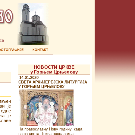
ФОТОГРАФИЈЕ
КОНТАКТ
НОВОСТИ ЦРКВЕ
у Горњем Црњелову
14.01.2020
СВЕТА АРХИЈЕРЕЈСКА ЛИТУРГИЈА
У ГОРЊЕМ ЦРЊЕЛОВУ
ављен
ви је
годне
га је
славе
На православну Нову годину, када
наша света Црква прославља