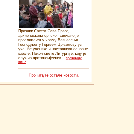
Празник Светог Саве Првог,
архиепископа српског, свечано је
прослављен у храму Вазнесења
Господњег у Горњем Црњелову уз
учешће ученика и наставника основне
школе. Након свете Литургије, коју је
служио протонамјесник...
прочитајте
више
Прочитајте остале новости.