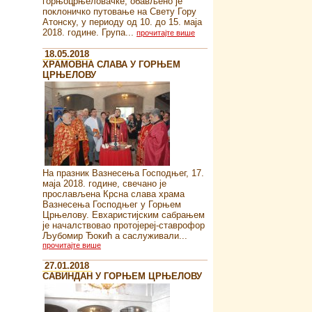
горњоцрњеловачке, обављено је
поклоничко путовање на Свету Гору
Атонску, у периоду од 10. до 15. маја
2018. године. Група...
прочитајте више
18.05.2018
ХРАМОВНА СЛАВА У ГОРЊЕМ
ЦРЊЕЛОВУ
На празник Вазнесења Господњег, 17.
маја 2018. године, свечано је
прослављена Крсна слава храма
Вазнесења Господњег у Горњем
Црњелову. Евхаристијским сабрањем
је началствовао протојереј-ставрофор
Љубомир Ђокић а саслуживали...
прочитајте више
27.01.2018
САВИНДАН У ГОРЊЕМ ЦРЊЕЛОВУ