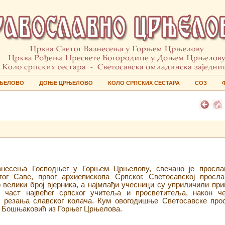
ЊЕЛОВО
ДОЊЕ ЦРЊЕЛОВО
КОЛО СРПСКИХ СЕСТАРА
СОЗ
несења Господњег у Горњем Црњелову, свечано је просл
тог Саве, првог архиепископа Српског. Светосавској просла
 велики број вјерника, а најмлађи учесници су уприличили при
у част највећег српског учитеља и просветитеља, након че
 резања славског колача. Кум овогодишње Светосавске про
р Бошњаковић из Горњег Црњелова.