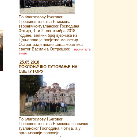
По благослову Његовог
Преосвештенства Епископа
зворничко-тузланског Господина
Фотија, 1. и 2. септембра 2018.
године, велики број вјерника из
Црњелова је посјетио манастир
Острог ради поклоњења моштима
светог Василија Острошког...
прочитајте
више
25.05.2018
ПОКЛОНИЧКО ПУТОВАЊЕ НА
СВЕТУ ГОРУ
По благослову Његовог
Преосвештенства Епископа зворичко-
тузланског Господина Фотија, а у
организацији парохије