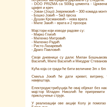
потребног материјала даровали су следећи:
- DOO PRIZMA са 500kg цемента - Црквен
цријеп и креч
- Јован (Јоцо) Јевремовић – 300 комада монт
- Бошко Јовић – 5м3 пјеска
- Душан Крсмановић – нова врата
- Миле Закић – врата и 2 прозора
Мајстори који изводе радове су:
- Мирко Глигић
- Миленко Митровић
- Миленко Радић
- Ристо Лазаревић
- Драго Павловић
Своје дневнице су дали: Милан Бошњаков
Василић, Миле Василић и Миодраг Стеванови
Кућа која се гради ће бити величине 3m x 6m
Смиља Јокић ће дати кревет, витрину, 
намјештаја.
Електродистрибуција ће овај објекат без на
мајстор Младен Николић ће припремити
прикључење струје.
У реализацији ове акције Колу је помогао