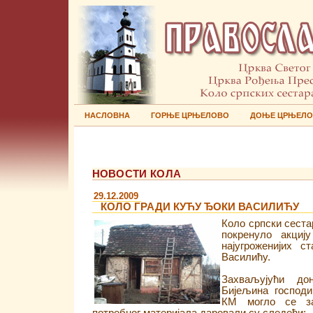
НАСЛОВНА
ГОРЊЕ ЦРЊЕЛОВО
ДОЊЕ ЦРЊЕЛ
НОВОСТИ КОЛА
29.12.2009
КОЛО ГРАДИ КУЋУ ЂОКИ ВАСИЛИЋУ
Коло српски сеста
покренуло акциј
најугроженијих 
Василићу.
Захваљујући до
Бијељина господ
КМ могло се за