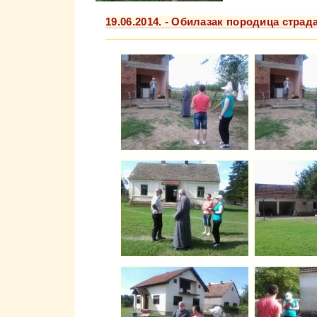
19.06.2014. - Обилазак породица стра