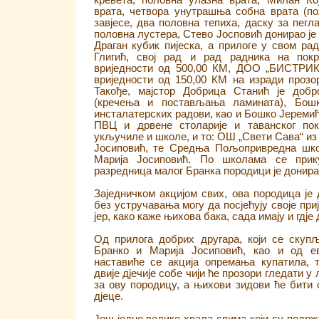
кревета, половна улазна врата, Милан К
врата, четвора унутрашња собна врата (по
завјесе, два половна тепиха, даску за пег
половна лустера, Стево Јосповић донирао је 
Драган кубик пијеска, а прилоге у свом ра
Глигић, свој рад и рад радника на покр
вриједности од 500,00 КМ, ДОО „БИСТРИ
вриједности од 150,00 КМ на изради прозо
Такође, мајстор Добрица Станић је доб
(кречења и постављања ламината), Бош
инсталатерских радови, као и Бошко Јереми
ПВЦ и дрвене столарије и таванског пок
укључиле и школе, и то: ОШ „Свети Сава“ из
Јосиповић, те Средња Пољопривредна шко
Марија Јосиповић. По школама се прик
разредница малог Бранка породици је донира
Заједничком акцијом свих, ова породица је
без устручавања могу да посјећују своје приј
јер, како каже њихова бака, сада имају и гдје 
Од прилога добрих другара, који се скуп
Бранко и Марија Јосиповић, као и од ев
наставиће се акција опремања купатила,
двије дјечије собе чији ће прозори гледати у
за ову породицу, а њихови зидови ће бити 
дјеце.