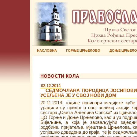
НАСЛОВНА
ГОРЊЕ ЦРЊЕЛОВО
ДОЊЕ ЦРЊЕЛ
НОВОСТИ КОЛА
02.12.2014
СЕДМОЧЛАНА ПОРОДИЦА ЈОСИПОВИ
УСЕЉЕНА ЈЕ У СВОЈ НОВИ ДОМ
20.11.2014. године новинари медијске ку
урадили су прилог о овој великој акцији ко
сестара „Света Ангелина Српска“ из Црњелов
ЦО Горње и Доње Црњелово, као и уз подршк
Бијељине, а која је захваљујући заједн
родбине, пријатеља, мјештана Црњелова, к
успјешно доведена до краја, те је седмочла