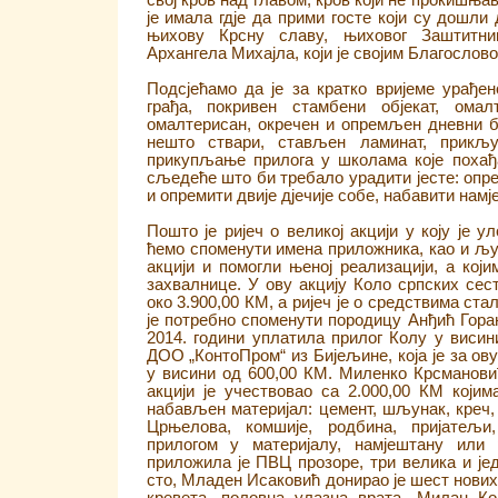
свој кров над главом, кров који не прокишњав
је имала гдје да прими госте који су дошли
њихову Крсну славу, њиховог Заштитни
Архангела Михајла, који је својим Благослов
Подсјећамо да је за кратко вријеме урађен
грађа, покривен стамбени објекат, омал
омалтерисан, окречен и опремљен дневни 
нешто ствари, стављен ламинат, прикључ
прикупљање прилога у школама које похађа
сљедеће што би требало урадити јесте: опр
и опремити двије дјечије собе, набавити намј
Пошто је ријеч о великој акцији у коју је у
ћемо споменути имена приложника, као и људ
акцији и помогли њеној реализацији, а кој
захвалнице. У ову акцију Коло српских сес
око 3.900,00 КМ, а ријеч је о средствима ста
је потребно споменути породицу Анђић Горан
2014. години уплатила прилог Колу у висин
ДОО „КонтоПром“ из Бијељине, која је за ов
у висини од 600,00 КМ. Миленко Крсманови
акцији је учествовао са 2.000,00 КМ којим
набављен материјал: цемент, шљунак, креч, 
Црњелова, комшије, родбина, пријатељи
прилогом у материјалу, намјештану ил
приложила је ПВЦ прозоре, три велика и јед
сто, Младен Исаковић донирао је шест нових