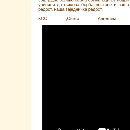
Још једно велико хвала свима који су подржа
учинили да њихова борба постане и наша 
радост, наша заједничка радост.
КСС „Света Ангелина С